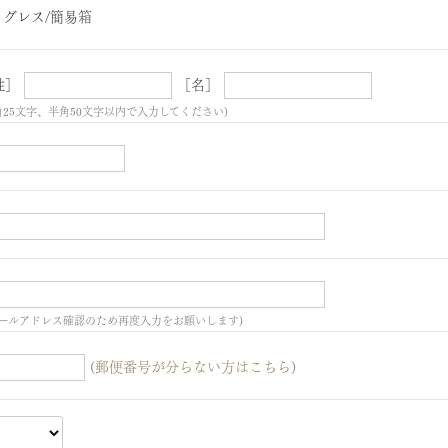
ィグレス/簡易箱
姓］
［名］
角25文字、半角50文字以内で入力してください)
ールアドレス確認のため再度入力をお願いします)
(郵便番号が分らない方はこちら)