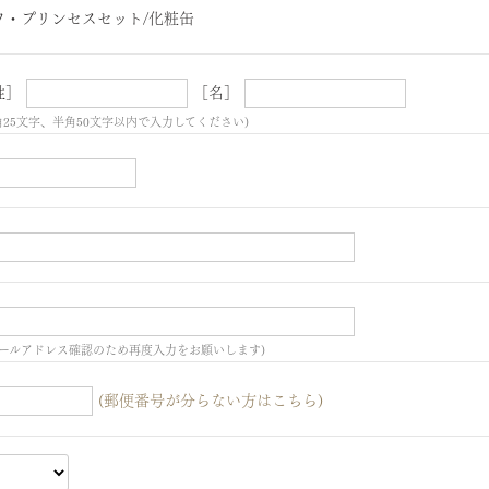
ワ・プリンセスセット/化粧缶
姓］
［名］
角25文字、半角50文字以内で入力してください)
ールアドレス確認のため再度入力をお願いします)
(郵便番号が分らない方はこちら)