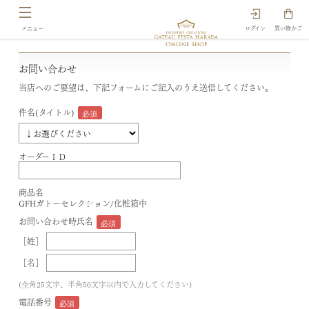
ログイン
買い物かご
お問い合わせ
当店へのご要望は、下記フォームにご記入のうえ送信してください。
件名(タイトル)
オーダーＩＤ
商品名
GFHガトーセレクション/化粧箱中
お問い合わせ時氏名
［姓］
［名］
(全角25文字、半角50文字以内で入力してください)
電話番号