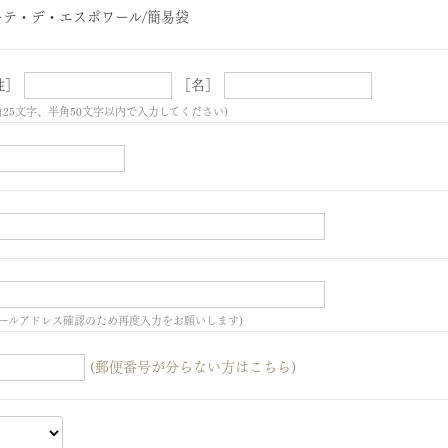
ーテ・デ・エスポワール/簡易袋
姓］
［名］
角25文字、半角50文字以内で入力してください)
ールアドレス確認のため再度入力をお願いします)
(郵便番号が分らない方はこちら)