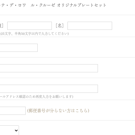
ーテ・デ・ロワ ル・クルーゼ オリジナルプレートセット
姓］
［名］
角25文字、半角50文字以内で入力してください)
ールアドレス確認のため再度入力をお願いします)
(郵便番号が分らない方はこちら)