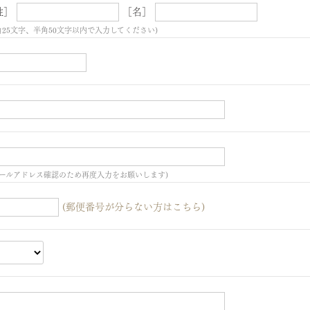
姓］
［名］
角25文字、半角50文字以内で入力してください)
ールアドレス確認のため再度入力をお願いします)
(郵便番号が分らない方はこちら)